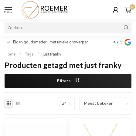
0
MENU
Wij verpakk
Eigen goudsmederij met unieke ontwerpen
4.7
/5
cadeau
Home
/
Tags
/
just franky
Producten getagd met just franky
Filters