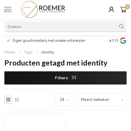
0
MENU
Wij verpakk
Eigen goudsmederij met unieke ontwerpen
4.7
/5
cadeau
Home
/
Tags
/
identity
Producten getagd met identity
Filters