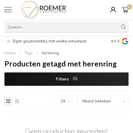
0
MENU
Wij verpakk
Eigen goudsmederij met unieke ontwerpen
4.7
/5
cadeau
Home
/
Tags
/
herenring
Producten getagd met herenring
Filters
Geen producten gevonden!