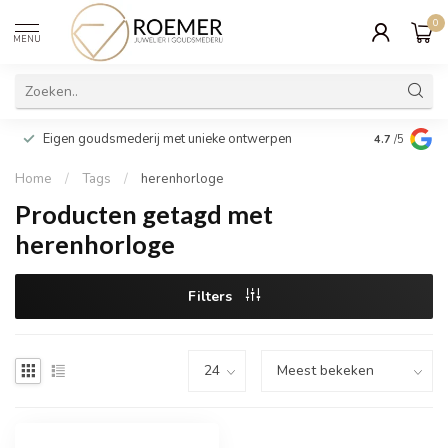
0
MENU
Wij verpakk
Eigen goudsmederij met unieke ontwerpen
4.7
/5
cadeau
Home
/
Tags
/
herenhorloge
Producten getagd met
herenhorloge
Filters