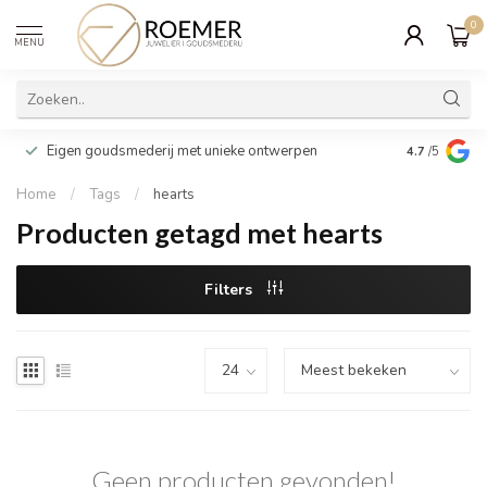
0
MENU
Wij verpakk
Eigen goudsmederij met unieke ontwerpen
4.7
/5
cadeau
Home
/
Tags
/
hearts
Producten getagd met hearts
Filters
Geen producten gevonden!