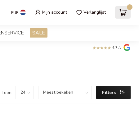
0
Mijn account
Verlanglijst
EUR
ENSERVICE
SALE
4.7
/5
Toon:
Filters