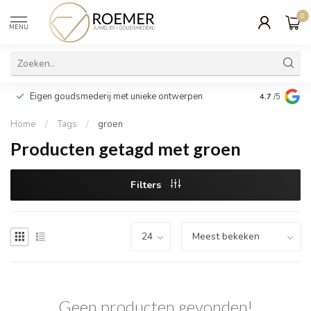
0
MENU
Wij verpakk
Eigen goudsmederij met unieke ontwerpen
4.7
/5
cadeau
Home
/
Tags
/
groen
Producten getagd met groen
Filters
Geen producten gevonden!