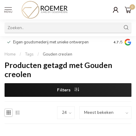
0
MENU
Wij verpakk
Eigen goudsmederij met unieke ontwerpen
4.7
/5
cadeau
Home
/
Tags
/
Gouden creolen
Producten getagd met Gouden
creolen
Filters