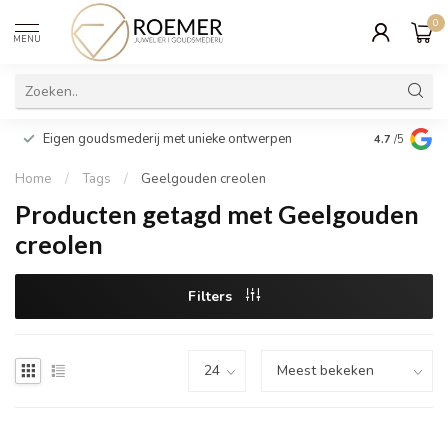
0
MENU
Wij verpakk
Eigen goudsmederij met unieke ontwerpen
4.7
/5
cadeau
Home
/
Tags
/
Geelgouden creolen
Producten getagd met Geelgouden
creolen
Filters