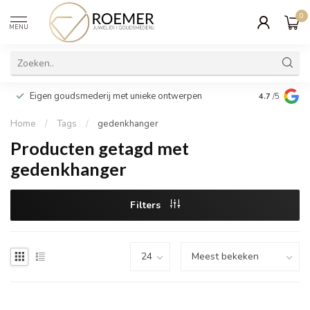
0
MENU
Wij verpakk
Eigen goudsmederij met unieke ontwerpen
4.7
/5
cadeau
Home
/
Tags
/
gedenkhanger
Producten getagd met
gedenkhanger
Filters