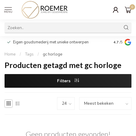
0
MENU
Wij verpakk
Eigen goudsmederij met unieke ontwerpen
4.7
/5
cadeau
Home
/
Tags
/
gc horloge
Producten getagd met gc horloge
Filters
Geen producten gevonden!