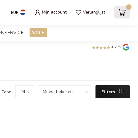
0
Mijn account
Verlanglijst
EUR
ENSERVICE
SALE
4.7
/5
Toon:
Filters