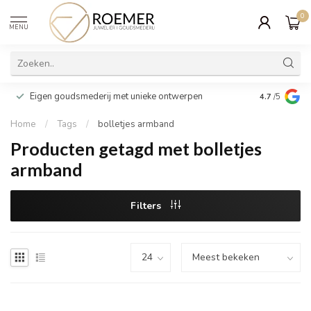
0
MENU
Wij verpakk
Eigen goudsmederij met unieke ontwerpen
4.7
/5
cadeau
Home
/
Tags
/
bolletjes armband
Producten getagd met bolletjes
armband
Filters