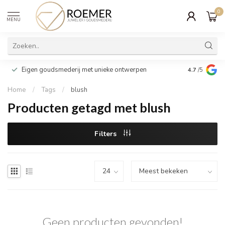
0
MENU
Wij verpakk
Eigen goudsmederij met unieke ontwerpen
4.7
/5
cadeau
Home
/
Tags
/
blush
Producten getagd met blush
Filters
Geen producten gevonden!