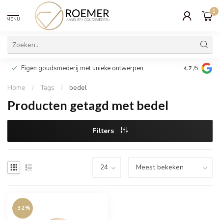
0
MENU
Wij verpakk
Eigen goudsmederij met unieke ontwerpen
4.7
/5
cadeau
Home
/
Tags
/
bedel
Producten getagd met bedel
Filters
-32%