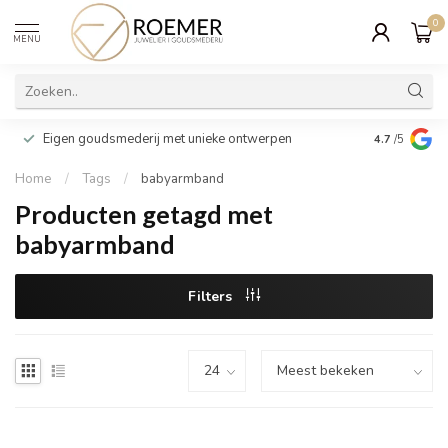
0
MENU
Wij verpakk
Eigen goudsmederij met unieke ontwerpen
4.7
/5
cadeau
Home
/
Tags
/
babyarmband
Producten getagd met
babyarmband
Filters