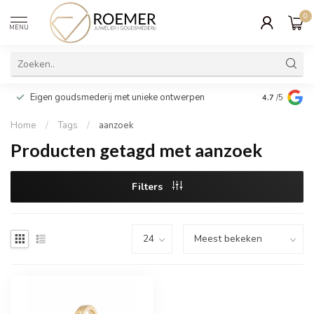
0
MENU
Wij verpakk
Eigen goudsmederij met unieke ontwerpen
4.7
/5
cadeau
Home
/
Tags
/
aanzoek
Producten getagd met aanzoek
Filters