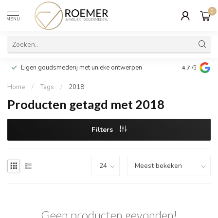
0
MENU
Wij verpakk
Eigen goudsmederij met unieke ontwerpen
4.7
/5
cadeau
Home
/
Tags
/
2018
Producten getagd met 2018
Filters
Geen producten gevonden!