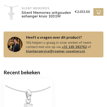
SILENT MEMORIES
€2.033,50
Silent Memories witgouden
ashanger kruis 1031W
Heeft u vragen over dit product?
Wij helpen u graag in onze winkel of neem
contact met ons op via
+31 165 382762
of
klantenservice@roemer-juweliers.nl
.
Recent bekeken