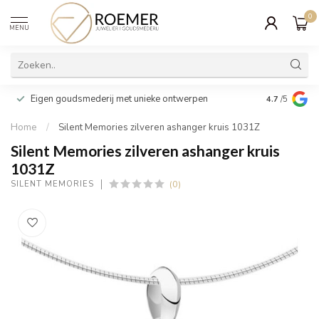
0
MENU
Wij verpakk
Eigen goudsmederij met unieke ontwerpen
4.7
/5
cadeau
Home
/
Silent Memories zilveren ashanger kruis 1031Z
Silent Memories zilveren ashanger kruis
1031Z
(0)
SILENT MEMORIES