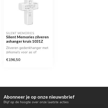
SILENT MEMORIES
Silent Memories zilveren
ashanger kruis 1031Z
Zilveren gedenkhanger met
zirkonia's voor as of
haarlokje
€196,50
Abonneer je op onze nieuwsbrief
Blijf op de hoogte over onze laatste acties