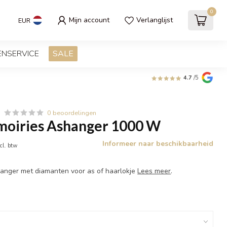
0
Mijn account
Verlanglijst
EUR
ENSERVICE
SALE
4.7
/5
0 beoordelingen
moiries Ashanger 1000 W
Informeer naar beschikbaarheid
cl. btw
nger met diamanten voor as of haarlokje
Lees meer
.