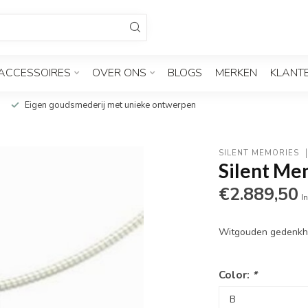
ACCESSOIRES
OVER ONS
BLOGS
MERKEN
KLANT
Eigen goudsmederij met unieke ontwerpen
SILENT MEMORIES
Silent Me
€2.889,50
In
Witgouden gedenkha
Color:
*