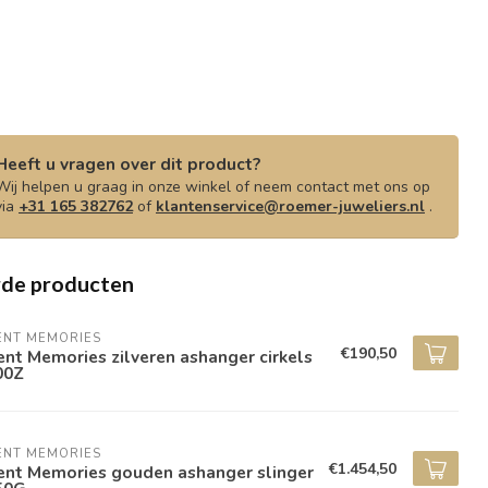
Heeft u vragen over dit product?
Wij helpen u graag in onze winkel of neem contact met ons op
via
+31 165 382762
of
klantenservice@roemer-juweliers.nl
.
rde producten
ENT MEMORIES
€190,50
ent Memories zilveren ashanger cirkels
00Z
ENT MEMORIES
€1.454,50
ent Memories gouden ashanger slinger