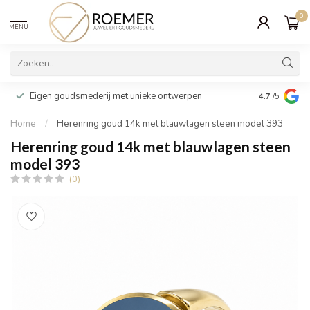
0
MENU
Wij verpakk
Eigen goudsmederij met unieke ontwerpen
4.7
/5
cadeau
Home
/
Herenring goud 14k met blauwlagen steen model 393
Herenring goud 14k met blauwlagen steen
model 393
(0)