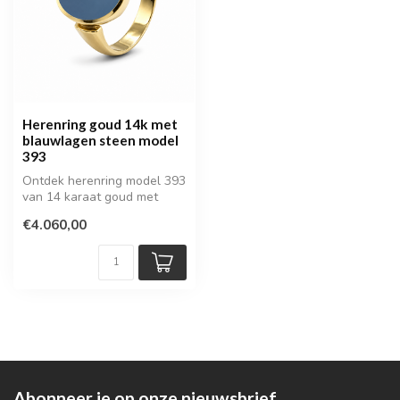
Herenring goud 14k met
blauwlagen steen model
393
Ontdek herenring model 393
van 14 karaat goud met
blauwlagen steen. Een luxe,
€4.060,00
st...
Abonneer je op onze nieuwsbrief