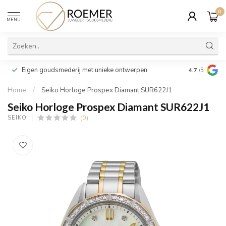
0
MENU
Wij verpakk
Eigen goudsmederij met unieke ontwerpen
4.7
/5
cadeau
Home
/
Seiko Horloge Prospex Diamant SUR622J1
Seiko Horloge Prospex Diamant SUR622J1
(0)
SEIKO