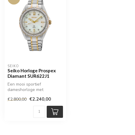
SEIKO
Seiko Horloge Prospex
Diamant SUR622J1
Een mooi sportief
dameshorloge met
diamanten op de wijzerplaat
€2.240,00
€2.800,00
& de lunette