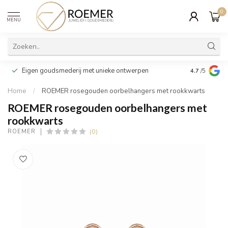
0
MENU
Wij verpakk
Eigen goudsmederij met unieke ontwerpen
4.7
/5
cadeau
Home
/
ROEMER rosegouden oorbelhangers met rookkwarts
ROEMER rosegouden oorbelhangers met
rookkwarts
(0)
ROEMER