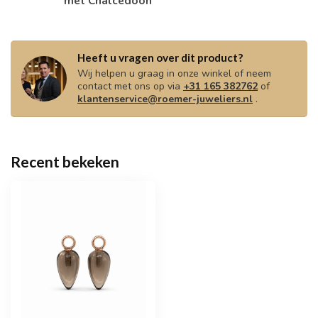
met Chalcedoon
Heeft u vragen over dit product?
Wij helpen u graag in onze winkel of neem
contact met ons op via
+31 165 382762
of
klantenservice@roemer-juweliers.nl
.
Recent bekeken