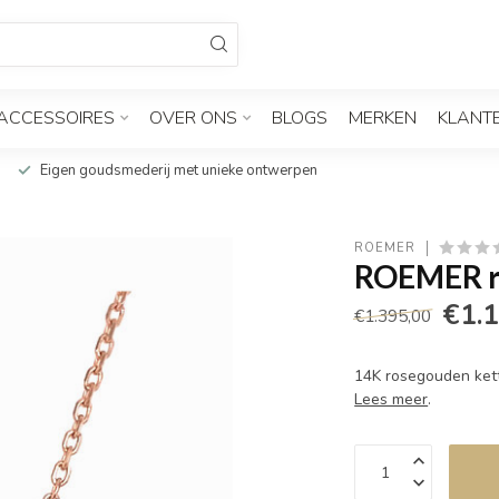
ACCESSOIRES
OVER ONS
BLOGS
MERKEN
KLANT
Eigen goudsmederij met unieke ontwerpen
ROEMER
ROEMER ro
€1.
€1.395,00
14K rosegouden kett
Lees meer
.