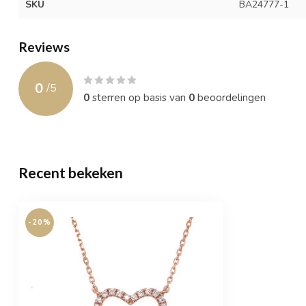
SKU
BA24777-1
Reviews
0
/
5
0
sterren op basis van
0
beoordelingen
Recent bekeken
-20%