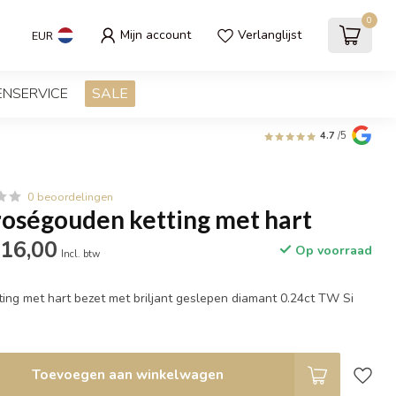
0
Mijn account
Verlanglijst
EUR
ENSERVICE
SALE
4.7
/5
0 beoordelingen
ségouden ketting met hart
116,00
Op voorraad
Incl. btw
ing met hart bezet met briljant geslepen diamant 0.24ct TW Si
Toevoegen aan winkelwagen