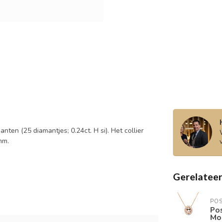
ten (25 diamantjes; 0.24ct. H si). Het collier
mm.
Gerelatee
PO
Po
Mo