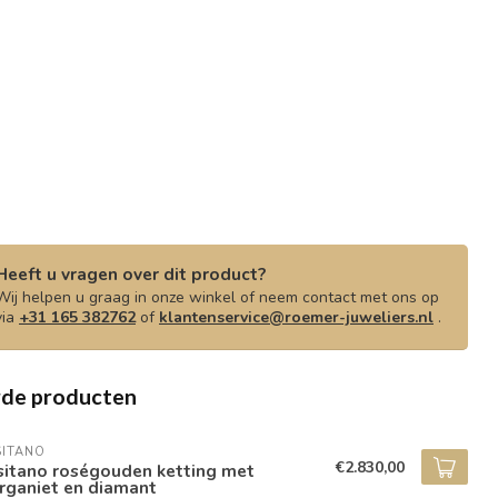
Heeft u vragen over dit product?
Wij helpen u graag in onze winkel of neem contact met ons op
via
+31 165 382762
of
klantenservice@roemer-juweliers.nl
.
rde producten
SITANO
€2.830,00
sitano roségouden ketting met
rganiet en diamant