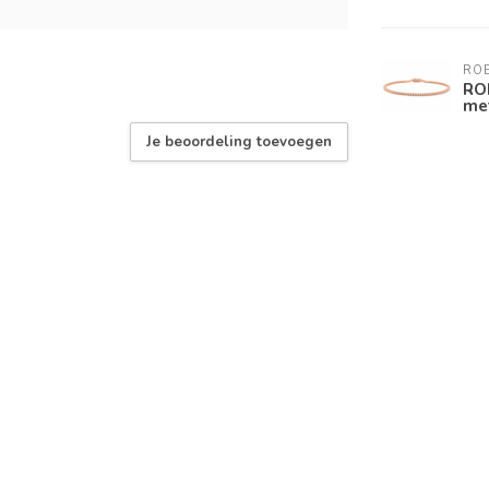
RO
RO
me
Je beoordeling toevoegen