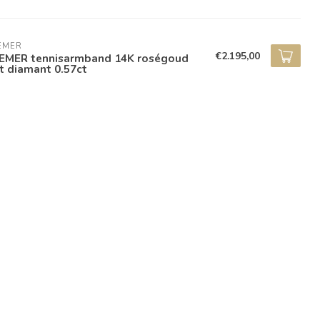
EMER
€2.195,00
EMER tennisarmband 14K roségoud
t diamant 0.57ct