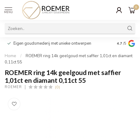
0
MENU
Wij verpakk
Eigen goudsmederij met unieke ontwerpen
4.7
/5
cadeau
Home
/
ROEMER ring 14k geelgoud met saffier 1,01ct en diamant
0,11ct 55
ROEMER ring 14k geelgoud met saffier
1,01ct en diamant 0,11ct 55
(0)
ROEMER