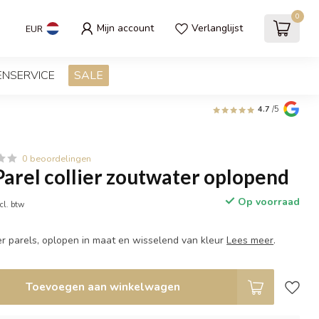
0
Mijn account
Verlanglijst
EUR
ENSERVICE
SALE
4.7
/5
0 beoordelingen
rel collier zoutwater oplopend
Op voorraad
cl. btw
er parels, oplopen in maat en wisselend van kleur
Lees meer
.
Toevoegen aan winkelwagen