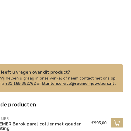
Heeft u vragen over dit product?
Wij helpen u graag in onze winkel of neem contact met ons op
via
+31 165 382762
of
klantenservice@roemer-juweliers.nl
.
rde producten
EMER
€995,00
EMER Barok parel collier met gouden
iting