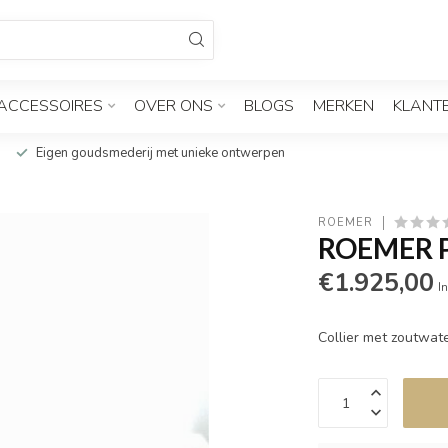
ACCESSOIRES
OVER ONS
BLOGS
MERKEN
KLANT
Eigen goudsmederij met unieke ontwerpen
ROEMER
ROEMER Pa
€1.925,00
In
Collier met zoutwat