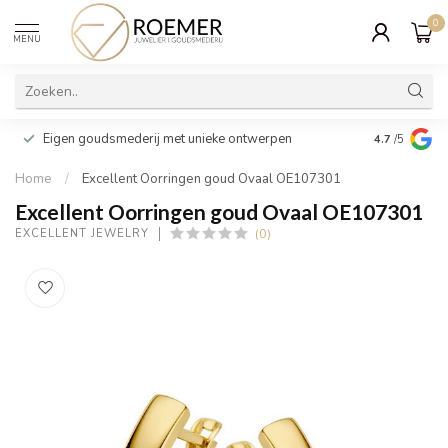
0
MENU
Wij verpakk
Eigen goudsmederij met unieke ontwerpen
4.7
/5
cadeau
Home
/
Excellent Oorringen goud Ovaal OE107301
Excellent Oorringen goud Ovaal OE107301
(0)
EXCELLENT JEWELRY