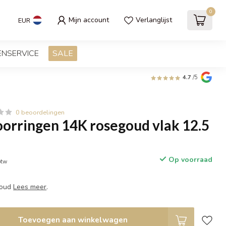
0
Mijn account
Verlanglijst
EUR
ENSERVICE
SALE
4.7
/5
0 beoordelingen
rringen 14K rosegoud vlak 12.5
Op voorraad
btw
goud
Lees meer
.
Toevoegen aan winkelwagen