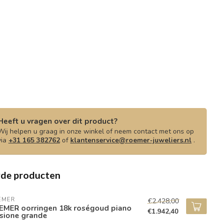
Heeft u vragen over dit product?
Wij helpen u graag in onze winkel of neem contact met ons op
via
+31 165 382762
of
klantenservice@roemer-juweliers.nl
.
rde producten
EMER
€2.428,00
EMER oorringen 18k roségoud piano
€1.942,40
sione grande