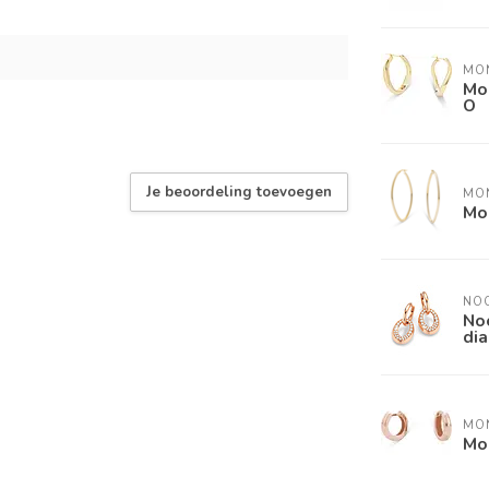
MO
Mo
O
Je beoordeling toevoegen
MO
Mo
NO
No
dia
MO
Mo