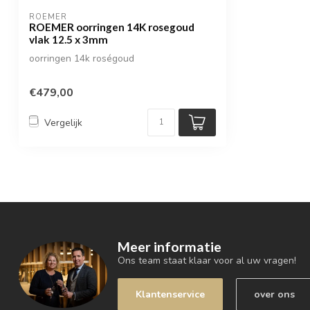
ROEMER
ROEMER oorringen 14K rosegoud
vlak 12.5 x 3mm
oorringen 14k roségoud
€479,00
Vergelijk
Meer informatie
Ons team staat klaar voor al uw vragen!
Klantenservice
over ons