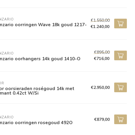
NZARIO
€1.550,00
nzario oorringen Wave 18k goud 1217-
€1.240,00
€895,00
NZARIO
nzario oorhangers 14k goud 1410-O
€716,00
OR
€2.950,00
or oorsieraden roségoud 14k met
mant 0.42ct W/Si
NZARIO
€879,00
nzario oorringen rosegoud 492O