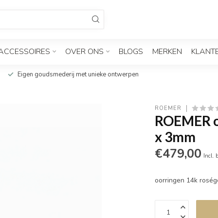
ACCESSOIRES
OVER ONS
BLOGS
MERKEN
KLANT
Eigen goudsmederij met unieke ontwerpen
ROEMER
ROEMER oo
x 3mm
€479,00
Incl. 
oorringen 14k rosé