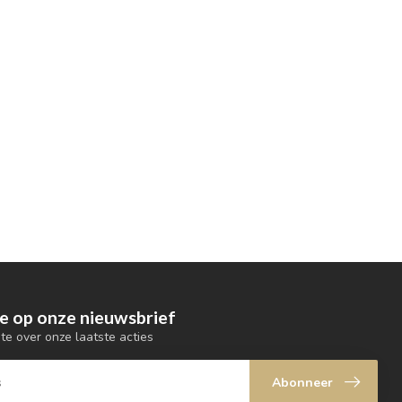
e op onze nieuwsbrief
gte over onze laatste acties
Abonneer