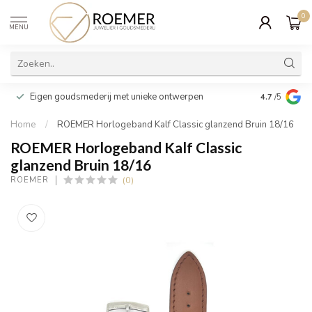
0
MENU
Wij verpakk
Eigen goudsmederij met unieke ontwerpen
4.7
/5
cadeau
Home
/
ROEMER Horlogeband Kalf Classic glanzend Bruin 18/16
ROEMER Horlogeband Kalf Classic
glanzend Bruin 18/16
(0)
ROEMER