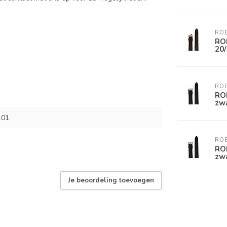
RO
RO
20
RO
RO
zw
101
RO
RO
zw
Je beoordeling toevoegen