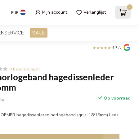
0
Mijn account
Verlanglijst
EUR
ENSERVICE
SALE
4.7
/5
0 beoordelingen
orlogeband hagedissenleder
16mm
Op voorraad
btw
 – ROEMER hagedissenleren horlogeband (grijs, 18/16mm)
Lees