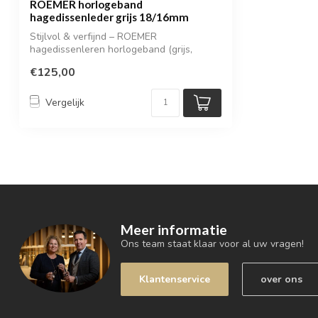
ROEMER horlogeband
hagedissenleder grijs 18/16mm
Stijlvol & verfijnd – ROEMER
hagedissenleren horlogeband (grijs,
18/16mm)
€125,00
Vergelijk
Meer informatie
Ons team staat klaar voor al uw vragen!
Klantenservice
over ons