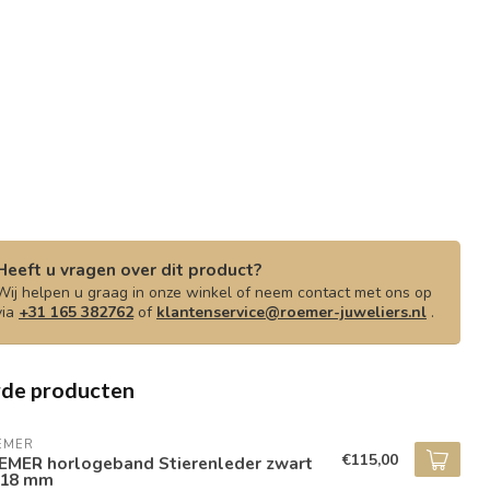
Heeft u vragen over dit product?
Wij helpen u graag in onze winkel of neem contact met ons op
via
+31 165 382762
of
klantenservice@roemer-juweliers.nl
.
rde producten
EMER
€115,00
EMER horlogeband Stierenleder zwart
/18 mm