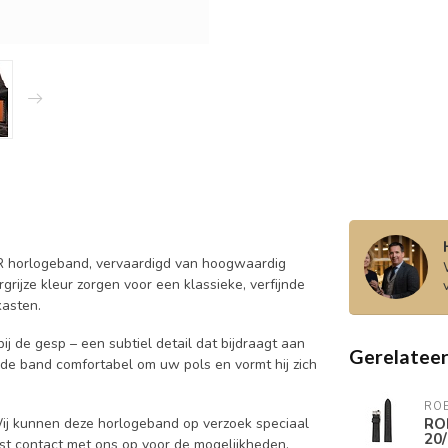
R horlogeband, vervaardigd van hoogwaardig
rijze kleur zorgen voor een klassieke, verfijnde
kasten.
j de gesp – een subtiel detail dat bijdraagt aan
Gerelatee
 de band comfortabel om uw pols en vormt hij zich
RO
RO
j kunnen deze horlogeband op verzoek speciaal
20
st contact met ons op voor de mogelijkheden.