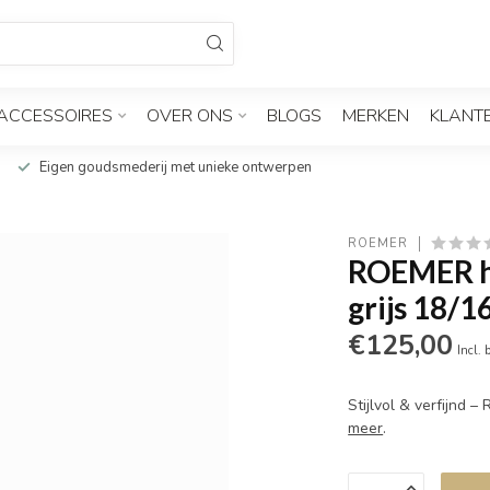
ACCESSOIRES
OVER ONS
BLOGS
MERKEN
KLANT
Eigen goudsmederij met unieke ontwerpen
ROEMER
ROEMER h
grijs 18/
€125,00
Incl. 
Stijlvol & verfijnd
meer
.