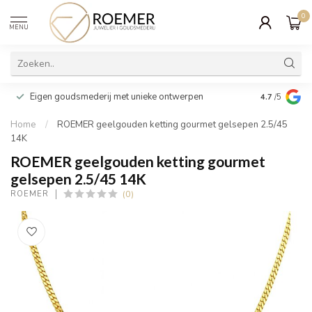
0
MENU
Wij verpakk
Eigen goudsmederij met unieke ontwerpen
4.7
/5
cadeau
Home
/
ROEMER geelgouden ketting gourmet gelsepen 2.5/45
14K
ROEMER geelgouden ketting gourmet
gelsepen 2.5/45 14K
(0)
ROEMER