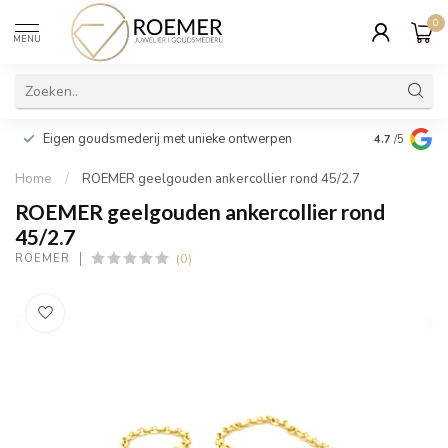
0
MENU
Wij verpakk
Eigen goudsmederij met unieke ontwerpen
4.7
/5
cadeau
Home
/
ROEMER geelgouden ankercollier rond 45/2.7
ROEMER geelgouden ankercollier rond
45/2.7
(0)
ROEMER