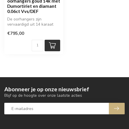
oorhangers goud 14k met
Dumortiriet en diamant
0.06ct Vvs/DEF
De oorhangers zijn
vervaardigd uit 14 karaat
geelgoud en voorzien van
€795,00
prachtige ...
Abonneer je op onze nieuwsbrief
Blijf op de hoogte over onze laatste acties