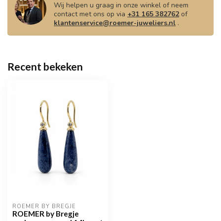
Wij helpen u graag in onze winkel of neem
contact met ons op via
+31 165 382762
of
klantenservice@roemer-juweliers.nl
.
Recent bekeken
ROEMER BY BREGJE
ROEMER by Bregje