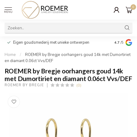
0
MENU
Wij verpakk
Eigen goudsmederij met unieke ontwerpen
4.7
/5
cadeau
Home
/
ROEMER by Bregje oorhangers goud 14k met Dumortiriet
en diamant 0.06ct Vvs/DEF
ROEMER by Bregje oorhangers goud 14k
met Dumortiriet en diamant 0.06ct Vvs/DEF
(0)
ROEMER BY BREGJE