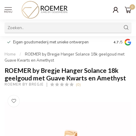
0
MENU
Wij verpakk
Eigen goudsmederij met unieke ontwerpen
4.7
/5
cadeau
Home
/
ROEMER by Bregje Hanger Solance 18k geelgoud met
Guave Kwarts en Amethyst
ROEMER by Bregje Hanger Solance 18k
geelgoud met Guave Kwarts en Amethyst
(0)
ROEMER BY BREGJE