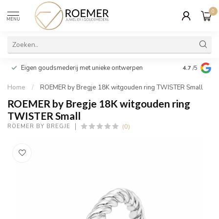
0
MENU
Wij verpakk
Eigen goudsmederij met unieke ontwerpen
4.7
/5
cadeau
Home
/
ROEMER by Bregje 18K witgouden ring TWISTER Small
ROEMER by Bregje 18K witgouden ring
TWISTER Small
(0)
ROEMER BY BREGJE