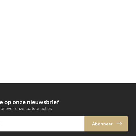
e op onze nieuwsbrief
gte over onze laatste acties
Abonneer