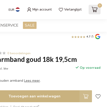
0
Mijn account
Verlanglijst
EUR
ENSERVICE
SALE
4.7
/5
0 beoordelingen
rmband goud 18k 19,5cm
Op voorraad
cl. btw
lgouden armband
Lees meer
.
Toevoegen aan winkelwagen
lijken
Deel dit product