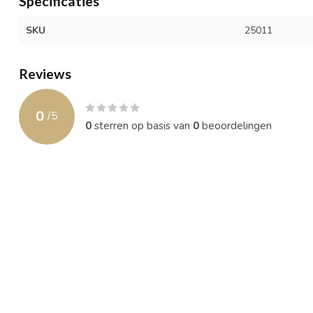
Specificaties
SKU
25011
Reviews
0
/
5
0
sterren op basis van
0
beoordelingen