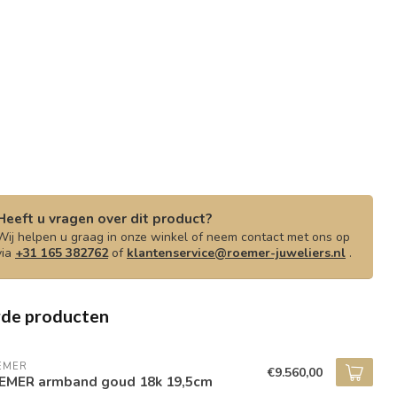
Heeft u vragen over dit product?
Wij helpen u graag in onze winkel of neem contact met ons op
via
+31 165 382762
of
klantenservice@roemer-juweliers.nl
.
rde producten
EMER
€9.560,00
EMER armband goud 18k 19,5cm