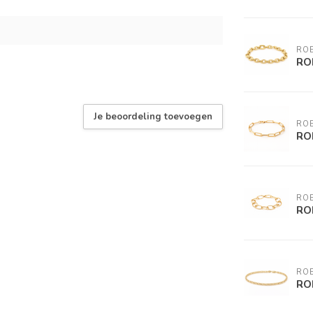
RO
RO
Je beoordeling toevoegen
RO
RO
RO
RO
RO
RO