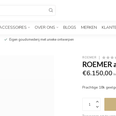
ACCESSOIRES
OVER ONS
BLOGS
MERKEN
KLANT
Eigen goudsmederij met unieke ontwerpen
ROEMER
ROEMER a
€6.150,00
In
Prachtige 18k gee
Toevoegen om te verge