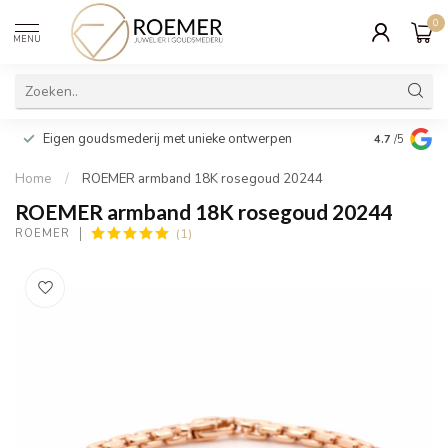
0
MENU
Wij verpakk
Eigen goudsmederij met unieke ontwerpen
4.7
/5
cadeau
Home
/
ROEMER armband 18K rosegoud 20244
ROEMER armband 18K rosegoud 20244
(1)
ROEMER