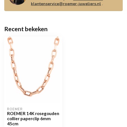
klantenservice@roemer-juweliers.nl
.
Recent bekeken
ROEMER
ROEMER 14K rosegouden
collier paperclip 6mm
45cm