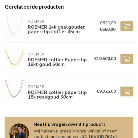
Gerelateerde producten
ROEMER
€820,00
ROEMER 14k geelgouden
€650,00
paperclip collier 45cm
ROEMER
€10.500,00
ROEMER collier Paperclip
18kt goud 50cm
ROEMER
€9.325,00
ROEMER collier paperclip
18k roségoud 50cm
Heeft u vragen over dit product?
Wij helpen u graag in onze winkel of neem
contact met ons op via
+31 165 382762
of