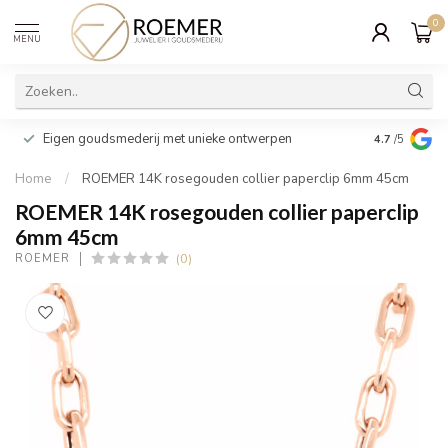
0
MENU
Wij verpakk
Eigen goudsmederij met unieke ontwerpen
4.7
/5
cadeau
Home
/
ROEMER 14K rosegouden collier paperclip 6mm 45cm
ROEMER 14K rosegouden collier paperclip
6mm 45cm
(0)
ROEMER