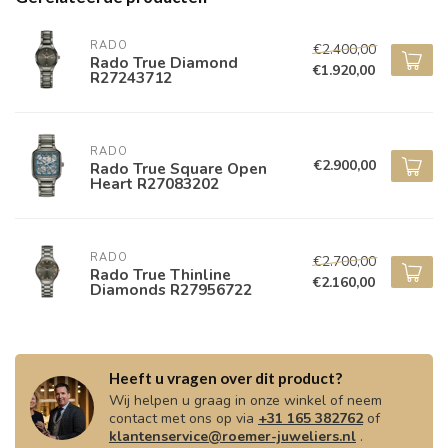
RADO
€2.400,00
Rado True Diamond
€1.920,00
R27243712
RADO
€2.900,00
Rado True Square Open
Heart R27083202
RADO
€2.700,00
Rado True Thinline
€2.160,00
Diamonds R27956722
Heeft u vragen over dit product?
Wij helpen u graag in onze winkel of neem
contact met ons op via
+31 165 382762
of
klantenservice@roemer-juweliers.nl
.