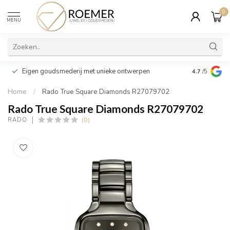
0
MENU
Wij verpakk
Eigen goudsmederij met unieke ontwerpen
4.7
/5
cadeau
Home
/
Rado True Square Diamonds R27079702
Rado True Square Diamonds R27079702
(0)
RADO