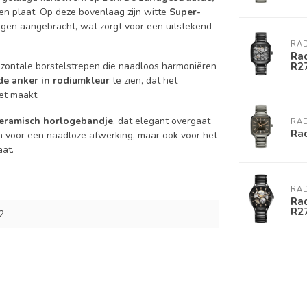
en plaat. Op deze bovenlaag zijn witte
Super-
gen aangebracht, wat zorgt voor een uitstekend
RA
Ra
R2
rizontale borstelstrepen die naadloos harmoniëren
de anker in rodiumkleur
te zien, dat het
et maakt.
eramisch horlogebandje
, dat elegant overgaat
RA
Ra
een voor een naadloze afwerking, maar ook voor het
at.
RA
Ra
R2
2