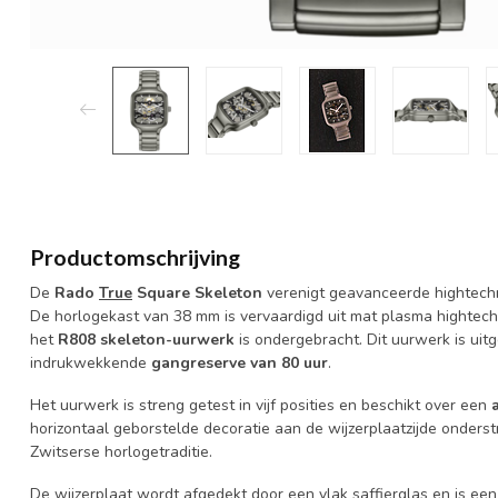
Productomschrijving
De
Rado
True
Square Skeleton
verenigt geavanceerde hightechm
De horlogekast van 38 mm is vervaardigd uit mat plasma hightech
het
R808 skeleton-uurwerk
is ondergebracht. Dit uurwerk is uit
indrukwekkende
gangreserve van 80 uur
.
Het uurwerk is streng getest in vijf posities en beschikt over een
horizontaal geborstelde decoratie aan de wijzerplaatzijde onderst
Zwitserse horlogetraditie.
De wijzerplaat wordt afgedekt door een vlak saffierglas en is ee