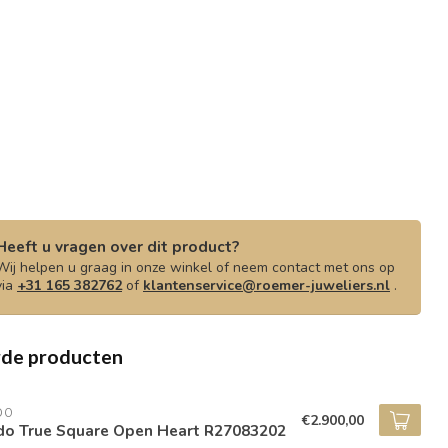
Heeft u vragen over dit product?
Wij helpen u graag in onze winkel of neem contact met ons op
via
+31 165 382762
of
klantenservice@roemer-juweliers.nl
.
rde producten
DO
€2.900,00
do True Square Open Heart R27083202