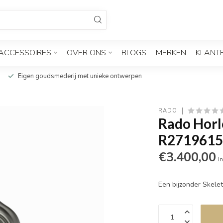
ACCESSOIRES
OVER ONS
BLOGS
MERKEN
KLANT
Eigen goudsmederij met unieke ontwerpen
RADO
Rado Horl
R2719615
€3.400,00
In
Een bijzonder Skel