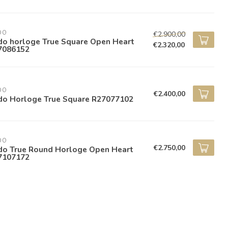
DO
€2.900,00
do horloge True Square Open Heart
€2.320,00
7086152
DO
€2.400,00
do Horloge True Square R27077102
DO
€2.750,00
do True Round Horloge Open Heart
7107172