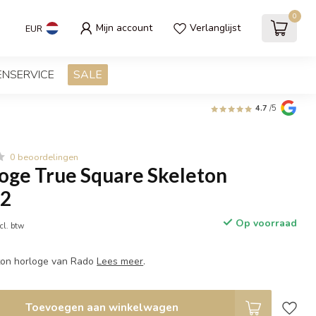
0
Mijn account
Verlanglijst
EUR
ENSERVICE
SALE
4.7
/5
0 beoordelingen
oge True Square Skeleton
2
Op voorraad
cl. btw
eton horloge van Rado
Lees meer
.
Toevoegen aan winkelwagen