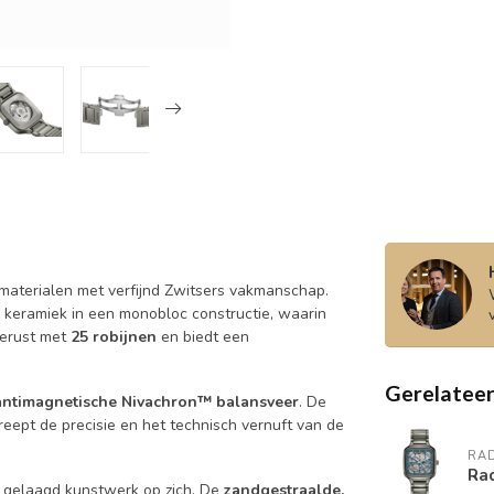
aterialen met verfijnd Zwitsers vakmanschap.
 keramiek in een monobloc constructie, waarin
gerust met
25 robijnen
en biedt een
Gerelatee
antimagnetische Nivachron™ balansveer
. De
reept de precisie en het technisch vernuft van de
RA
Ra
n gelaagd kunstwerk op zich. De
zandgestraalde,