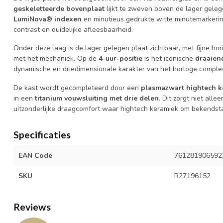
geskeletteerde bovenplaat
lijkt te zweven boven de lager geleg
LumiNova® indexen
en minutieus gedrukte witte minutemarkerin
contrast en duidelijke afleesbaarheid.
Onder deze laag is de lager gelegen plaat zichtbaar, met fijne ho
met het mechaniek. Op de
4-uur-positie
is het iconische
draaien
dynamische en driedimensionale karakter van het horloge comple
De kast wordt gecompleteerd door een
plasmazwart hightech k
in een
titanium vouwsluiting met drie delen
. Dit zorgt niet all
uitzonderlijke draagcomfort waar hightech keramiek om bekendsta
Specificaties
EAN Code
761281906592
SKU
R27196152
Reviews