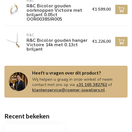
R&C
R&C Bicolor gouden
€1.599,00
oorknoppen Victoire met
briljant 0.05ct
OOR0038SIR005
R&C
R&C Bicolor gouden hanger
€1.226,00
Victoire 14k met 0.13ct
briljant
Heeft u vragen over dit product?
Wij helpen u graag in onze winkel of neem
contact met ons op via
+31 165 382762
of
klantenservice@roemer-juweliers.nl
.
Recent bekeken