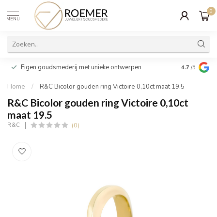
0
MENU
Wij verpakk
Eigen goudsmederij met unieke ontwerpen
4.7
/5
cadeau
Home
/
R&C Bicolor gouden ring Victoire 0,10ct maat 19.5
R&C Bicolor gouden ring Victoire 0,10ct
maat 19.5
(0)
R&C