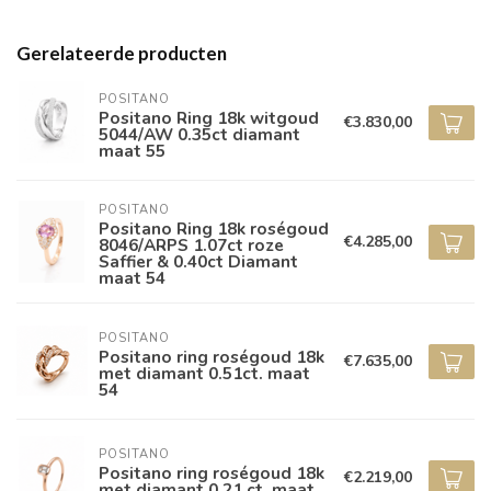
Gerelateerde producten
POSITANO
Positano Ring 18k witgoud
€3.830,00
5044/AW 0.35ct diamant
maat 55
POSITANO
Positano Ring 18k roségoud
€4.285,00
8046/ARPS 1.07ct roze
Saffier & 0.40ct Diamant
maat 54
POSITANO
Positano ring roségoud 18k
€7.635,00
met diamant 0.51ct. maat
54
POSITANO
Positano ring roségoud 18k
€2.219,00
met diamant 0.21 ct. maat