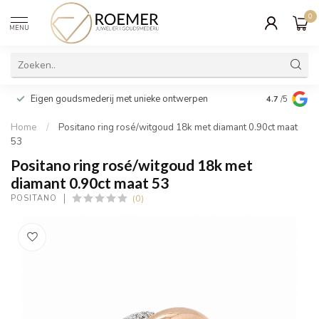
0
MENU
Wij verpakk
Eigen goudsmederij met unieke ontwerpen
4.7
/5
cadeau
Home
/
Positano ring rosé/witgoud 18k met diamant 0.90ct maat
53
Positano ring rosé/witgoud 18k met
diamant 0.90ct maat 53
(0)
POSITANO