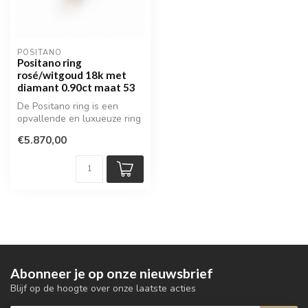
POSITANO
Positano ring
rosé/witgoud 18k met
diamant 0.90ct maat 53
De Positano ring is een
opvallende en luxueuze ring
uitgevoerd in 18 karaat
€5.870,00
rosé...
Abonneer je op onze nieuwsbrief
Blijf op de hoogte over onze laatste acties