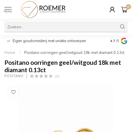
0
MENU
Wij verpakk
Eigen goudsmederij met unieke ontwerpen
4.7
/5
cadeau
Home
/
Positano oorringen geel/witgoud 18k met diamant 0.13ct
Positano oorringen geel/witgoud 18k met
diamant 0.13ct
(0)
POSITANO