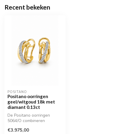
Recent bekeken
POSITANO
Positano oorringen
geel/witgoud 18k met
diamant 0.13ct
De Positano oorringen
5064/O combineren
moderne elegantie met een
€3.975,00
krachtig lijne...