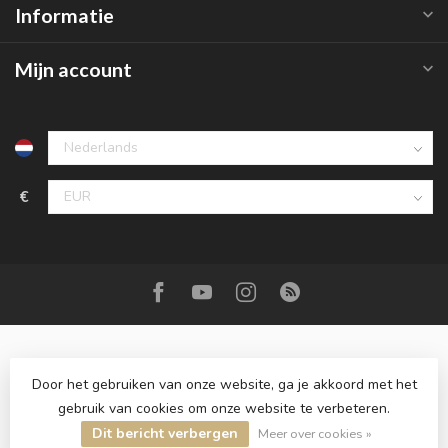
Informatie
Mijn account
€
Door het gebruiken van onze website, ga je akkoord met het
gebruik van cookies om onze website te verbeteren.
© Copyright 2026 Roemer juwelier
- Powered by
Lightspeed
-
Lightspeed design
by
Dyvelopment
Dit bericht verbergen
Meer over cookies »