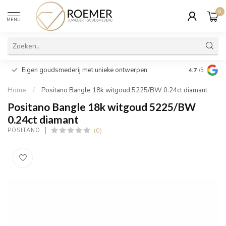
0
MENU
Wij verpakk
Eigen goudsmederij met unieke ontwerpen
4.7
/5
cadeau
Home
/
Positano Bangle 18k witgoud 5225/BW 0.24ct diamant
Positano Bangle 18k witgoud 5225/BW
0.24ct diamant
(0)
POSITANO