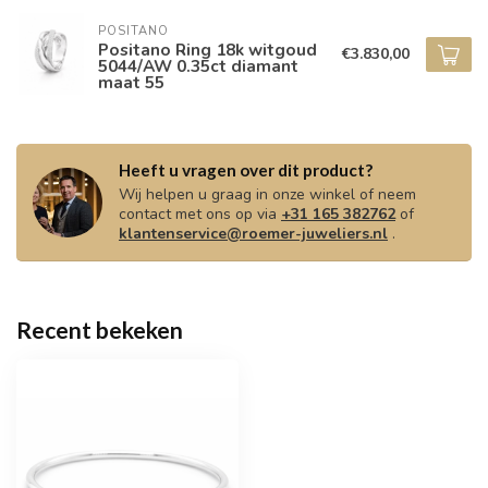
POSITANO
Positano Ring 18k witgoud
€3.830,00
5044/AW 0.35ct diamant
maat 55
Heeft u vragen over dit product?
Wij helpen u graag in onze winkel of neem
contact met ons op via
+31 165 382762
of
klantenservice@roemer-juweliers.nl
.
Recent bekeken