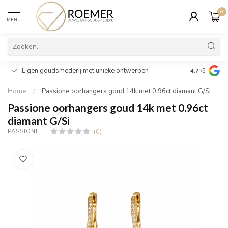
0
MENU
Wij verpakk
Eigen goudsmederij met unieke ontwerpen
4.7
/5
cadeau
Home
/
Passione oorhangers goud 14k met 0.96ct diamant G/Si
Passione oorhangers goud 14k met 0.96ct
diamant G/Si
(0)
PASSIONE