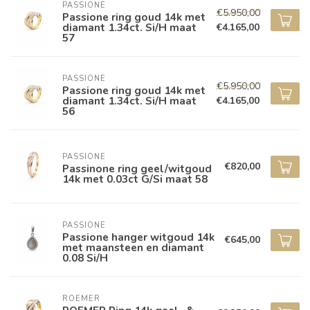
PASSIONE
€5.950,00
Passione ring goud 14k met
diamant 1.34ct. Si/H maat
€4.165,00
57
PASSIONE
€5.950,00
Passione ring goud 14k met
diamant 1.34ct. Si/H maat
€4.165,00
56
PASSIONE
€820,00
Passinone ring geel/witgoud
14k met 0.03ct G/Si maat 58
PASSIONE
Passione hanger witgoud 14k
€645,00
met maansteen en diamant
0.08 Si/H
ROEMER