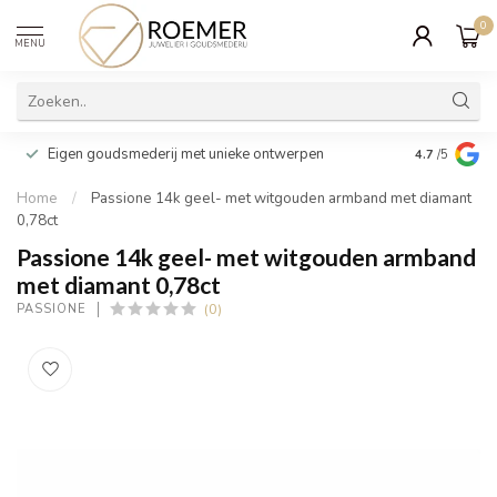
0
MENU
Wij verpakk
Eigen goudsmederij met unieke ontwerpen
4.7
/5
cadeau
Home
/
Passione 14k geel- met witgouden armband met diamant
0,78ct
Passione 14k geel- met witgouden armband
met diamant 0,78ct
(0)
PASSIONE