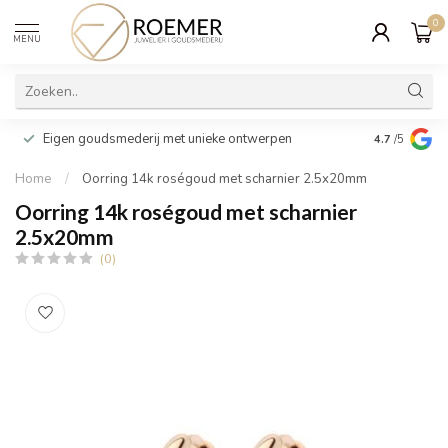
0
MENU
Wij verpakk
Eigen goudsmederij met unieke ontwerpen
4.7
/5
cadeau
Home
/
Oorring 14k roségoud met scharnier 2.5x20mm
Oorring 14k roségoud met scharnier
2.5x20mm
(0)