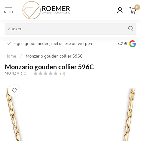
0
MENU
Wij verpakk
Eigen goudsmederij met unieke ontwerpen
4.7
/5
cadeau
Home
/
Monzario gouden collier 596C
Monzario gouden collier 596C
(0)
MONZARIO