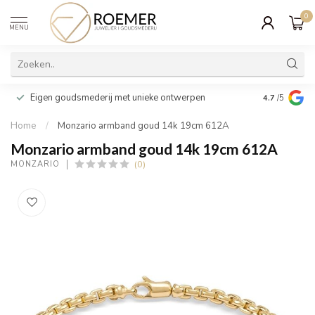
0
MENU
Wij verpakk
Eigen goudsmederij met unieke ontwerpen
4.7
/5
cadeau
Home
/
Monzario armband goud 14k 19cm 612A
Monzario armband goud 14k 19cm 612A
(0)
MONZARIO