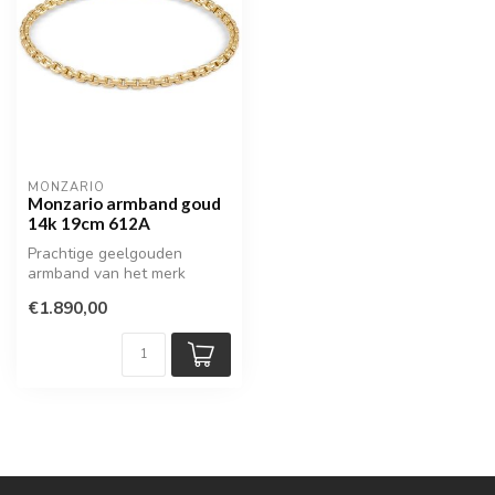
MONZARIO
Monzario armband goud
14k 19cm 612A
Prachtige geelgouden
armband van het merk
Monzario
€1.890,00