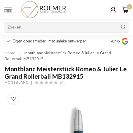
0
MENU
Wij verpakk
Eigen goudsmederij met unieke ontwerpen
4.7
/5
cadeau
Home
/
Montblanc Meisterstück Romeo & Juliet Le Grand
Rollerball MB132915
Montblanc Meisterstück Romeo & Juliet Le
Grand Rollerball MB132915
(0)
MONTBLANC