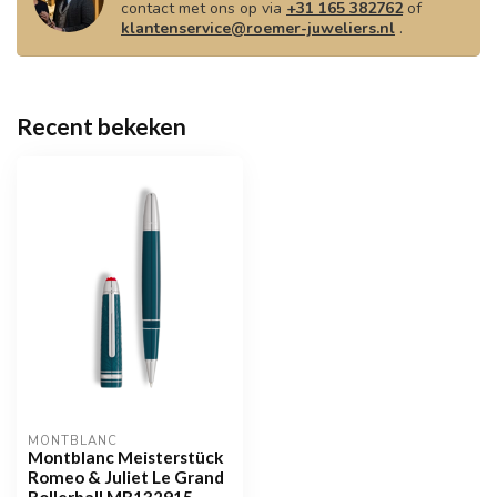
contact met ons op via
+31 165 382762
of
klantenservice@roemer-juweliers.nl
.
Recent bekeken
MONTBLANC
Montblanc Meisterstück
Romeo & Juliet Le Grand
Rollerball MB132915