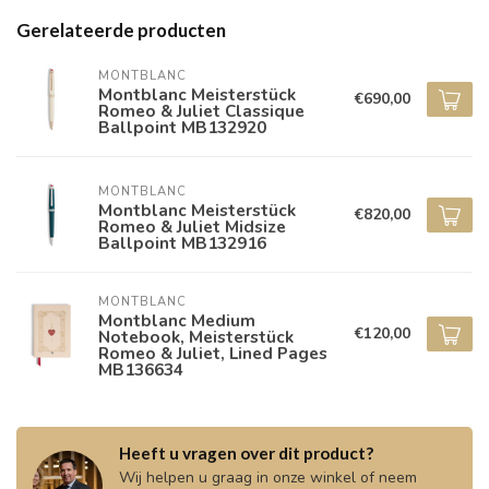
Gerelateerde producten
MONTBLANC
Montblanc Meisterstück
€690,00
Romeo & Juliet Classique
Ballpoint MB132920
MONTBLANC
Montblanc Meisterstück
€820,00
Romeo & Juliet Midsize
Ballpoint MB132916
MONTBLANC
Montblanc Medium
€120,00
Notebook, Meisterstück
Romeo & Juliet, Lined Pages
MB136634
Heeft u vragen over dit product?
Wij helpen u graag in onze winkel of neem