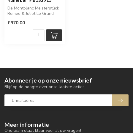
De Montblanc Meisterstück
Romeo & Juliet Le Grand
Rollerball (MB132915) is
€970,00
een e...
Abonneer je op onze nieuwsbrief
Blijf op de hoogte over onze laatste acties
Meer informatie
Ons team staat klaar voor al uw vragen!